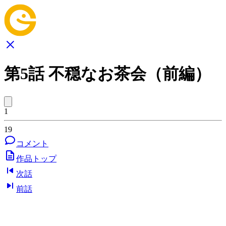
第5話 不穏なお茶会（前編）
1
19
コメント
作品トップ
次話
前話