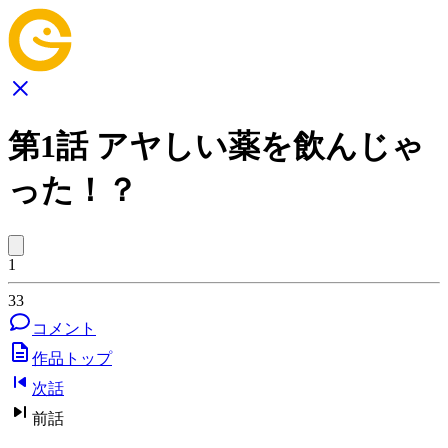
第1話 アヤしい薬を飲んじゃ
った！？
1
33
コメント
作品トップ
次話
前話