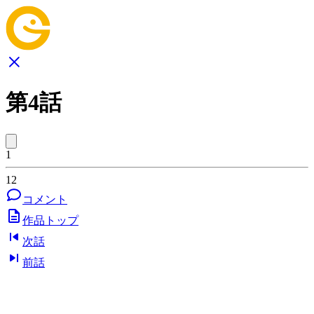
第4話
1
12
コメント
作品トップ
次話
前話