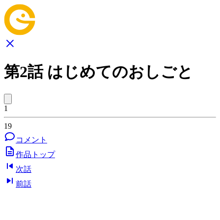
第2話 はじめてのおしごと
1
19
コメント
作品トップ
次話
前話