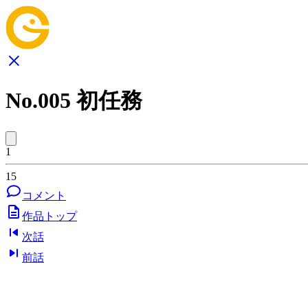
No.005 初任務
1
15
コメント
作品トップ
次話
前話