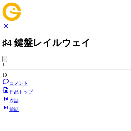
♯4 鍵盤レイルウェイ
1
19
コメント
作品トップ
次話
前話