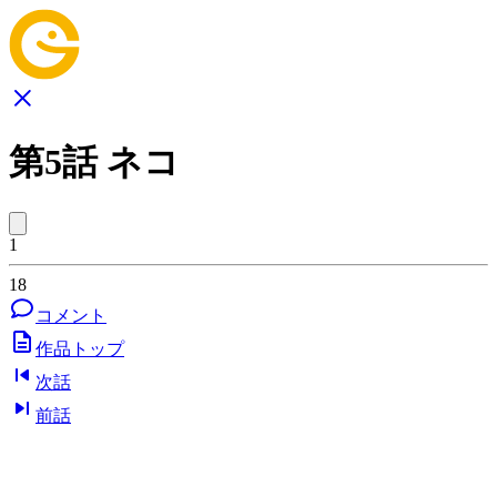
第5話 ネコ
1
18
コメント
作品トップ
次話
前話