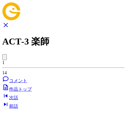
ACT‐3 楽師
1
14
コメント
作品トップ
次話
前話