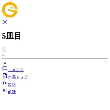
5皿目
1
16
コメント
作品トップ
次話
前話