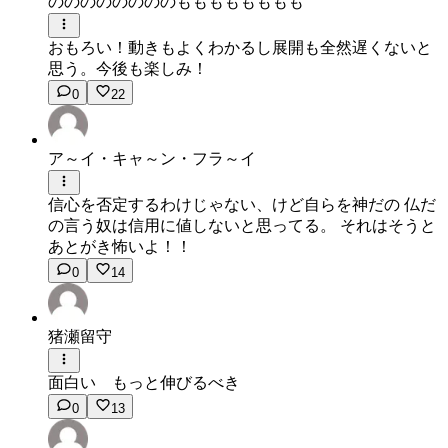
ののののののののもももももももも
おもろい！動きもよくわかるし展開も全然遅くないと
思う。今後も楽しみ！
0
22
ア～イ・キャ～ン・フラ～イ
信心を否定するわけじゃない、けど自らを神だの 仏だ
の言う奴は信用に値しないと思ってる。 それはそうと
あとがき怖いよ！！
0
14
猪瀬留守
面白い もっと伸びるべき
0
13