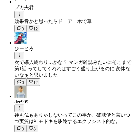
プカ夫君
効果音かと思ったらド ア ホで草
0
12
びーとろ
次で導入終わり…かな？ マンガ雑誌みたいにそこまで
第1話 ってしてくれればすごく盛り上がるのに 勿体な
いなぁと思いました
0
12
dee909
神も仏もありゃしないってこの事か。破戒僧と言いつ
つ実質は神モドキを駆逐するエクソシスト的な。
0
8