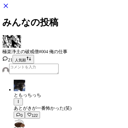
みんなの投稿
極楽浄土の破戒僧
#004 俺の仕事
21
人気順
ともっちっち
あとがきが一番怖かった(笑)
0
122