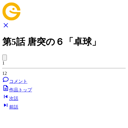
第5話 唐突の６「卓球」
1
12
コメント
作品トップ
次話
前話