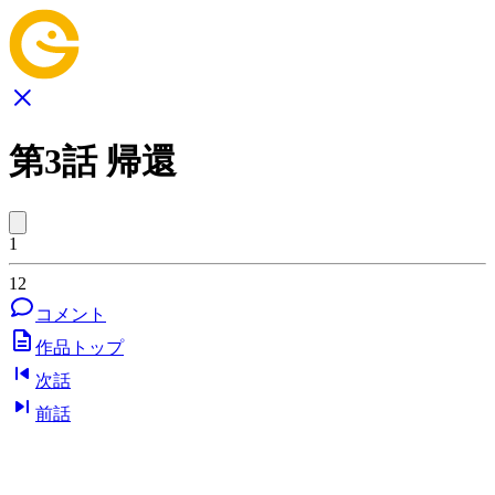
第3話 帰還
1
12
コメント
作品トップ
次話
前話