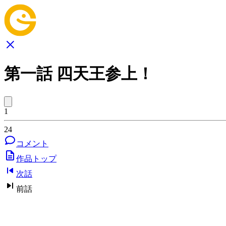
第一話 四天王参上！
1
24
コメント
作品トップ
次話
前話