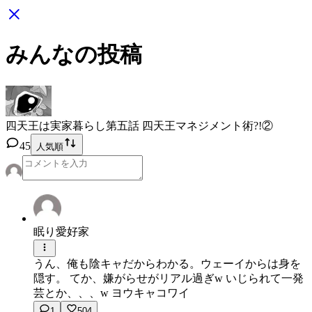
みんなの投稿
四天王は実家暮らし
第五話 四天王マネジメント術?!②
45
人気順
眠り愛好家
うん、俺も陰キャだからわかる。ウェーイからは身を
隠す。 てか、嫌がらせがリアル過ぎw いじられて一発
芸とか、、、w ヨウキャコワイ
1
504