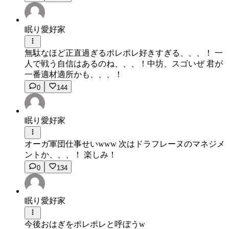
眠り愛好家
無駄なほど正直過ぎるポレポレ好きすぎる、、、！ 一
人で戦う自信はあるのね、、、！中坊、スゴいぜ 君が
一番適材適所かも、、、！
0
144
眠り愛好家
オーガ軍団仕事せいwww 次はドラフレーヌのマネジメ
ントか、、、！ 楽しみ！
0
134
眠り愛好家
今後おはぎをポレポレと呼ぼうw