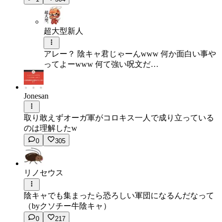
超大型新人
アレー？ 陰キャ君じゃーんwww 何か面白い事や
ってよーwww 何て強い呪文だ…
Jonesan
取り敢えずオーガ軍がコロキス一人で成り立っている
のは理解したw
0
305
リノセウス
陰キャでも集まったら恐ろしい軍団になるんだなって
（byクソチー牛陰キャ）
0
217