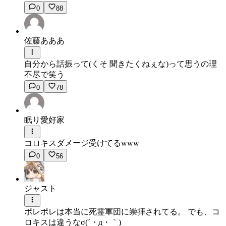
0
88
佐藤あああ
自分から話振って(くそ 聞きたくねぇな)って思うの理
不尽で笑う
0
78
眠り愛好家
コロキスダメージ受けてるwww
0
56
ジャスト
ポレポレは本当に死霊軍団に崇拝されてる。 でも、コ
ロキスは違うなσ(´・д・｀)