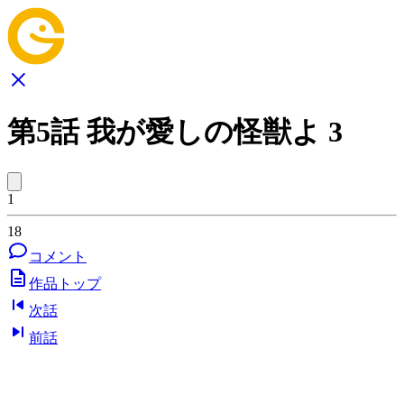
第5話 我が愛しの怪獣よ 3
1
18
コメント
作品トップ
次話
前話