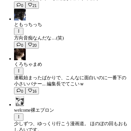
0
21
ともっちっち
方向音痴なんだな…(笑)
0
20
くろちゃまめ
連載始まったばかりで、こんなに面白いのに一番下の
小さいバナー... 編集長でてこいｗ
0
16
welcome裸エプロン
少しずつ、ゆっくり行こう漫画道。 ほのぼの回もおも
しろいです。