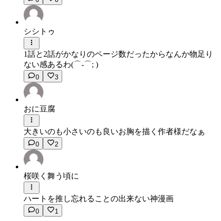
シシトゥ
1話と2話がかなりのページ数だったからなんか物足り
ない感あるわ(⌒-⌒; )
0
3
おに豆腐
大きいのも小さいのも良いお胸を描く作者様だなぁ
0
2
桜咲く舞う頃に
ハートを推し忘れることの出来ない神漫画
0
1