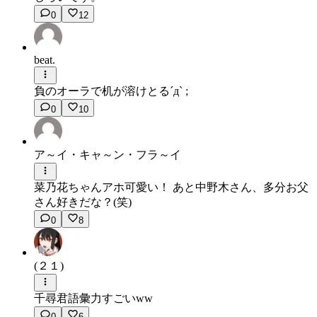
0
12
beat.
負のオーラで机が溶けとる´д` ;
0
10
ア～イ・キャ～ン・フラ～イ
菜乃花ちゃんアホ可愛い！ あと中野木さん、多分お父
さん好きだな？(笑)
0
8
(２１)
千尋君語彙力すごいww
0
6