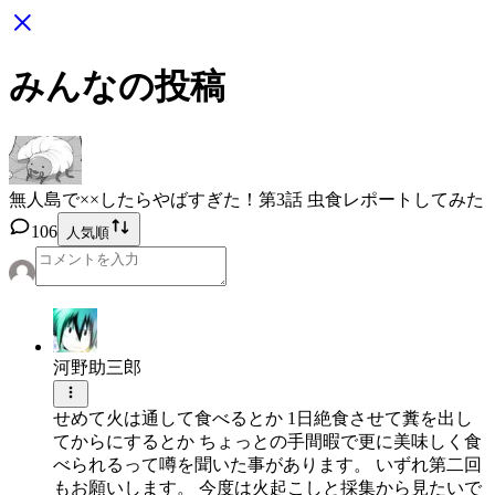
みんなの投稿
無人島で××したらやばすぎた！
第3話 虫食レポートしてみた
106
人気順
河野助三郎
せめて火は通して食べるとか 1日絶食させて糞を出し
てからにするとか ちょっとの手間暇で更に美味しく食
べられるって噂を聞いた事があります。 いずれ第二回
もお願いします。 今度は火起こしと採集から見たいで