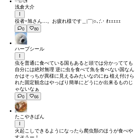
浅倉大介
役者=旭さん…。お疲れ様です＿|￣|○､;'.･ ｵｪｪｪｪｪ
0
80
ハープシール
虫を普通に食べている国もあると頭では分かってても
自分には絶対無理 逆に虫を食べて魚を食べない国なん
かはそっちが異様に見えるみたいなのにね 植え付けら
れた固定観念はやっぱり簡単にどうにか出来るものじ
ゃないなぁ
0
66
たこやきぱん
火起こしできるようになったら爬虫類のほうが食べや
すそうー！