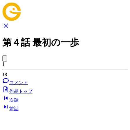
第４話 最初の一歩
1
18
コメント
作品トップ
次話
前話