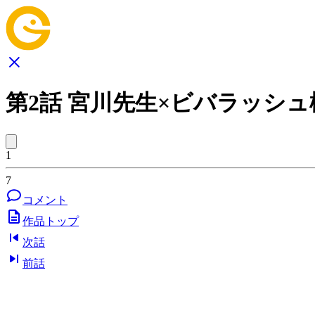
第2話 宮川先生×ビバラッシ
1
7
コメント
作品トップ
次話
前話