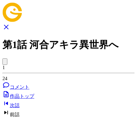
第1話 河合アキラ異世界へ
1
24
コメント
作品トップ
次話
前話