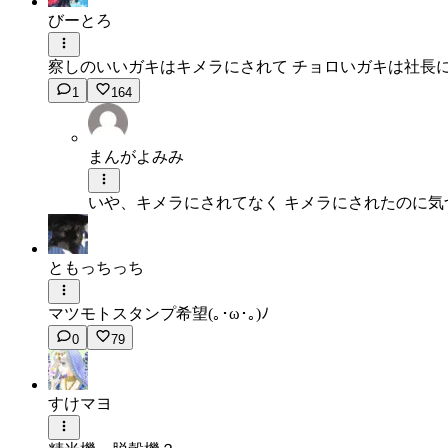
びーとろ
察しのいいガキはキメラにされて チョロいガキは社長に
1
164
まんがよみみ
いや、キメラにされてなく キメラにされたのに
ともっちっち
マツモトスタンプ希望(｡･ω･｡)ﾉ
0
79
すけマヨ