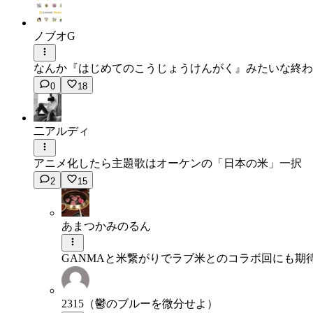
ノブオG
なんか『はじめてのこうじょうけんがく』みたいな終わ
0
18
二アルディ
アニメ化したら主題歌はオーケンの「日本の米」一択
2
15
あまつかみのるん
GANMAと米繋がりでラブ米とのコラボ回にも期
2315（鬱のブルーを微分せよ）