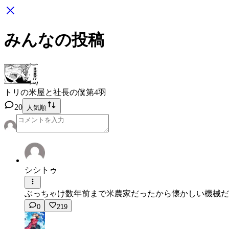
みんなの投稿
トリの米屋と社長の僕
第4羽
20
人気順
シシトゥ
ぶっちゃけ数年前まで米農家だったから懐かしい機械だわ(´
0
219