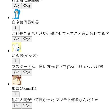
精米機…脱穀機？
0
45
自宅警備員社長
若社長こまちとさやか試させてってこと言い忘れてるヾ(・
0
29
いぬお(イッヌ)
マスターさん、良い方っぽいですね！ ∪･ω･∪ ﾔｻｼｿｳ
0
28
加奈＠kanaff11
他に人間がいて良かった マツモト何者なんだ？ｗ
0
23