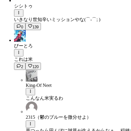
シシトゥ
いきなり世知辛いミッションやな(⌒-⌒; )
0
139
びーとろ
これは米
2
120
King-Of Neet
こんなん米実るわ
2315（鬱のブルーを微分せよ）
草つったら田んぼに雑草が生えるからなぁ。 稲穂