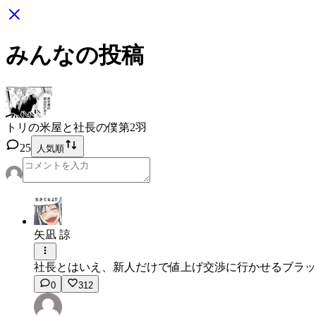
みんなの投稿
トリの米屋と社長の僕
第2羽
25
人気順
矢凪 諒
社長とはいえ、新人だけで値上げ交渉に行かせるブラッ
0
312