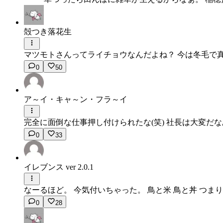
殻つき落花生
マツモトさんってライチョウなんだよね？ 今は冬毛で
0
50
ア～イ・キャ～ン・フラ～イ
完全に面倒な仕事押し付けられたな(笑) 社長は大変だ
0
33
イレブンス ver 2.0.1
なーるほど。 今気付いちゃった。 鳥と米 鳥と丼 つまり、
0
28