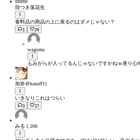
殻つき落花生
食料品の商品の上に座るのはダメじゃない？
1
28
wagomu
もみがらが入ってるんじゃないですかねｗ座り心地良
加奈＠kanaff11
いきなりこれはつらい
0
27
みるく206