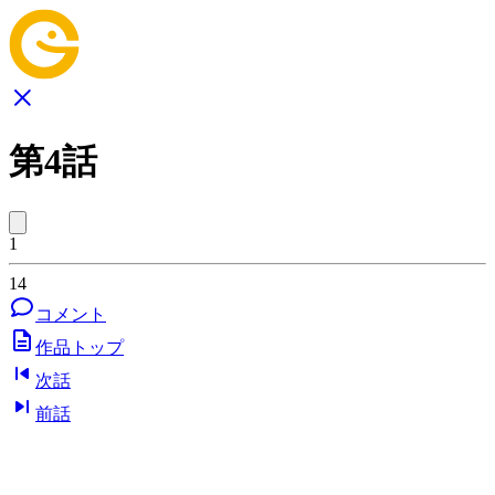
第4話
1
14
コメント
作品トップ
次話
前話