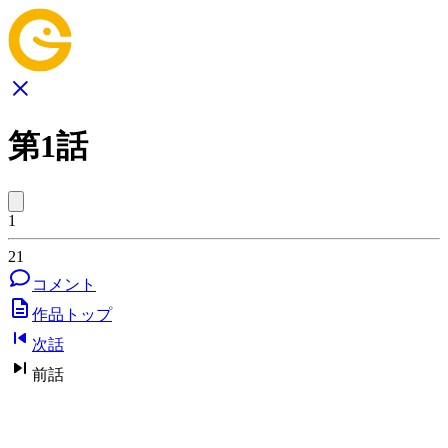
第1話
1
21
コメント
作品トップ
次話
前話