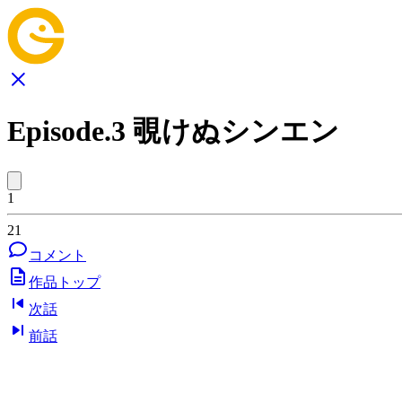
Episode.3 覗けぬシンエン
1
21
コメント
作品トップ
次話
前話