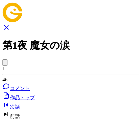
第1夜 魔女の涙
1
46
コメント
作品トップ
次話
前話