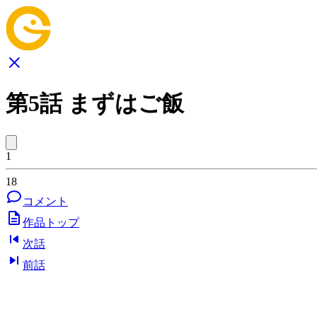
第5話 まずはご飯
1
18
コメント
作品トップ
次話
前話