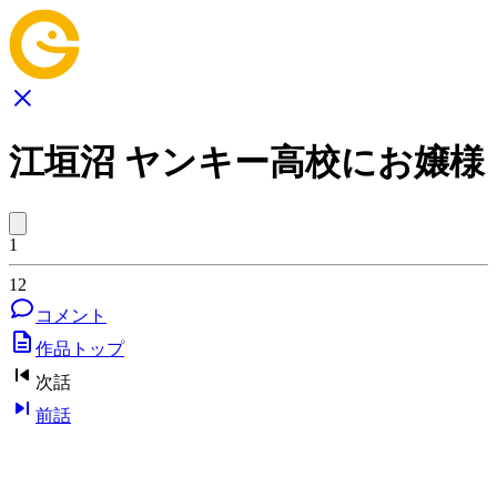
江垣沼 ヤンキー高校にお嬢様
1
12
コメント
作品トップ
次話
前話