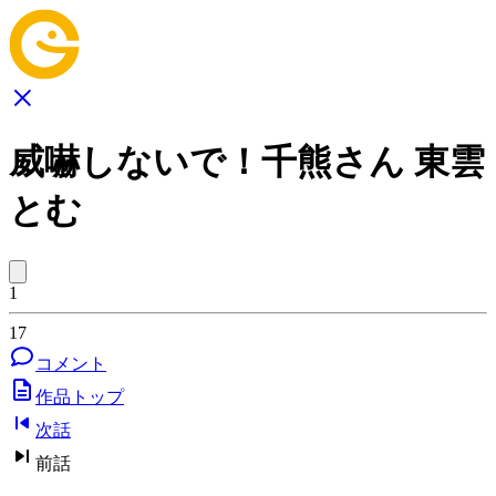
威嚇しないで！千熊さん 東雲
とむ
1
17
コメント
作品トップ
次話
前話