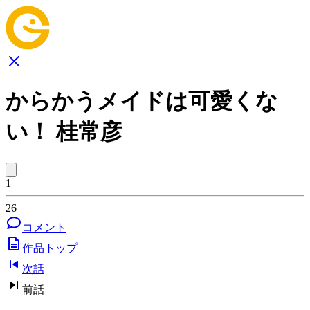
からかうメイドは可愛くな
い！ 桂常彦
1
26
コメント
作品トップ
次話
前話