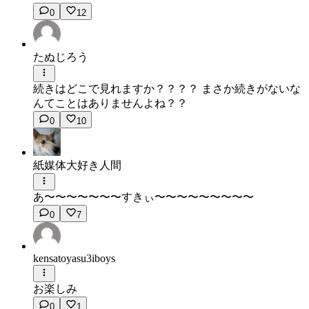
0
12
たぬじろう
続きはどこで見れますか？？？？ まさか続きがないな
んてことはありませんよね？？
0
10
紙媒体大好き人間
あ〜〜〜〜〜〜〜すきぃ〜〜〜〜〜〜〜〜〜
0
7
kensatoyasu3iboys
お楽しみ
0
1