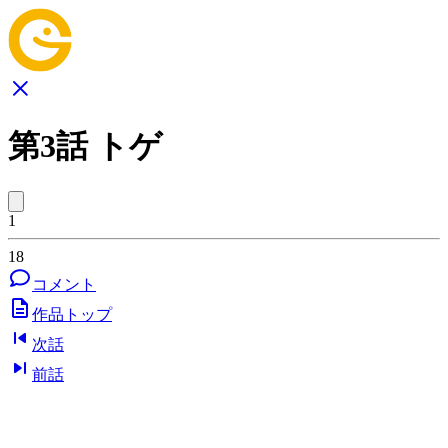
第3話 トゲ
1
18
コメント
作品トップ
次話
前話