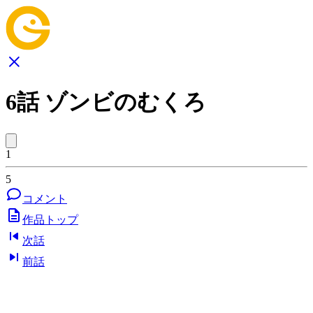
6話 ゾンビのむくろ
1
5
コメント
作品トップ
次話
前話