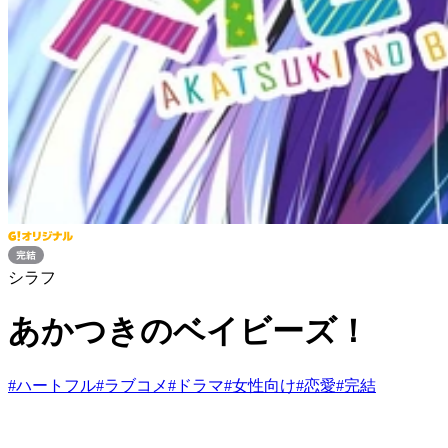
シラフ
あかつきのベイビーズ！
#
ハートフル
#
ラブコメ
#
ドラマ
#
女性向け
#
恋愛
#
完結