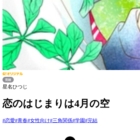
星名ひつじ
恋のはじまりは4月の空
#
恋愛
#
青春
#
女性向け
#
三角関係
#
学園
#
完結