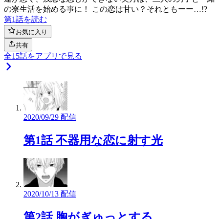
の寮生活を始める事に！ この恋は甘い？それともーー…!?
第1話を読む
お気に入り
共有
全
15
話をアプリで見る
2020/09/29 配信
第1話 不器用な恋に射す光
2020/10/13 配信
第2話 胸がぎゅっとする