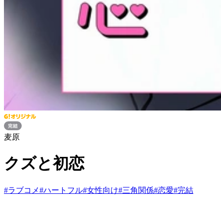
麦原
クズと初恋
#
ラブコメ
#
ハートフル
#
女性向け
#
三角関係
#
恋愛
#
完結