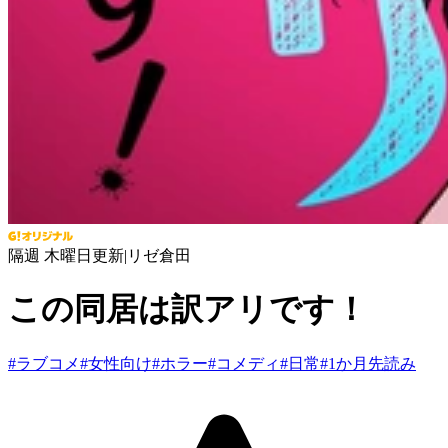
隔週 木曜日更新
|
リゼ倉田
この同居は訳アリです！
#
ラブコメ
#
女性向け
#
ホラー
#
コメディ
#
日常
#
1か月先読み