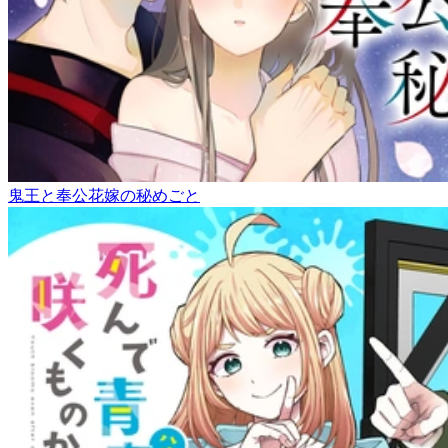
鬼王と奉公花嫁の秘めごと