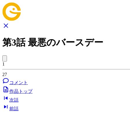
第3話 最悪のバースデー
1
27
コメント
作品トップ
次話
前話