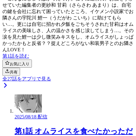
せていた編集者の更紗和 甘莉（さらさわ あまり）は、自宅
の鍵を会社に忘れて困っていたところ、イケメン小説家でお
隣さんの宇陀川 鯉一（うだがわ こいち）に助けてもら
い…。更には自宅に招かれ夕飯をごちそうされた甘莉はオム
ライスの美味しさ、人の温かさを感じ涙してしまう…。その
涙を見た鯉一は少し微笑みキスをし、オムライスがしょっぱ
かったかもと反省？？捉えどころがない和装男子とのお隣さ
んLOVE！
第1話を読む
お気に入り
共有
全
27
話をアプリで見る
2025/08/18 配信
第1話 オムライスを食べたかっただ