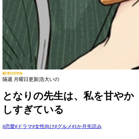
隔週 月曜日更新
|
浩大いの
となりの先生は、私を甘やか
しすぎている
#
恋愛
#
ドラマ
#
女性向け
#
グルメ
#
1か月先読み