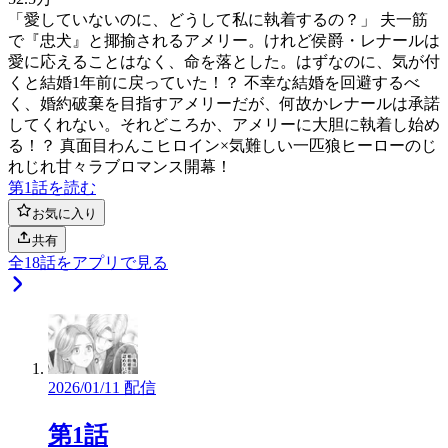
「愛していないのに、どうして私に執着するの？」 夫一筋
で『忠犬』と揶揄されるアメリー。けれど侯爵・レナールは
愛に応えることはなく、命を落とした。はずなのに、気が付
くと結婚1年前に戻っていた！？ 不幸な結婚を回避するべ
く、婚約破棄を目指すアメリーだが、何故かレナールは承諾
してくれない。それどころか、アメリーに大胆に執着し始め
る！？ 真面目わんこヒロイン×気難しい一匹狼ヒーローのじ
れじれ甘々ラブロマンス開幕！
第1話を読む
お気に入り
共有
全
18
話をアプリで見る
2026/01/11 配信
第1話