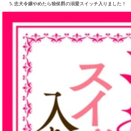
忠犬令嬢やめたら狼侯爵の溺愛スイッチ入りました！