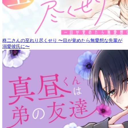
柊二さんの至れり尽くせり 〜目が覚めたら無愛想な先輩が
溺愛彼氏に〜