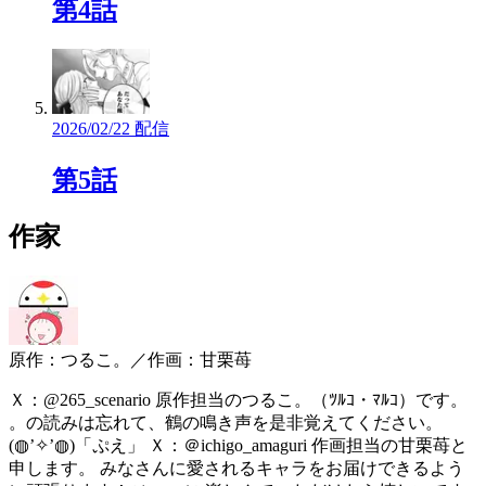
第4話
2026/02/22 配信
第5話
作家
原作：つるこ。／作画：甘栗苺
Ｘ：@265_scenario 原作担当のつるこ。（ﾂﾙｺ・ﾏﾙｺ）です。
。の読みは忘れて、鶴の鳴き声を是非覚えてください。
(◍’✧’◍)「ぷえ」 Ｘ：＠ichigo_amaguri 作画担当の甘栗苺と
申します。 みなさんに愛されるキャラをお届けできるよう