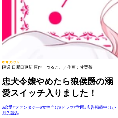
隔週 日曜日更新
|
原作：つるこ。／作画：甘栗苺
忠犬令嬢やめたら狼侯爵の溺
愛スイッチ入りました！
#
恋愛
#
ファンタジー
#
女性向け
#
ドラマ
#
学園
#
広告掲載中
#
1か
月先読み