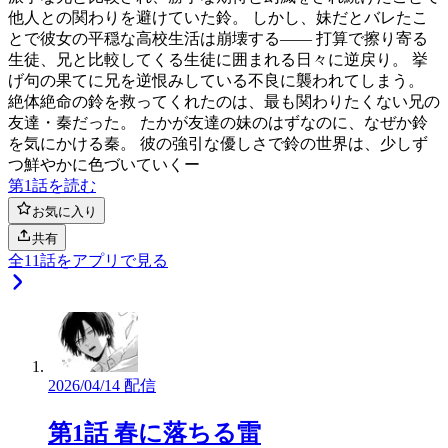
他人との関わりを避けていた鈴。 しかし、妹だとバレたこ
とで彼女の平穏な高校生活は崩壊する—— 打算で擦り寄る
生徒、兄と比較してくる生徒に囲まれる日々に逆戻り。 挙
げ句の果てに兄を逆恨みしている不良に襲われてしまう。
絶体絶命の鈴を救ってくれたのは、最も関わりたくない兄の
友達・秦だった。 たかが友達の妹のはずなのに、なぜか鈴
を気にかける秦。 彼の強引な優しさで鈴の世界は、少しず
つ鮮やかに色づいていくー
第1話を読む
お気に入り
共有
全
11
話をアプリで見る
2026/04/14 配信
第1話 春に落ちる雷