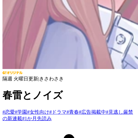
隔週 火曜日更新
|
きさわさき
春雷とノイズ
#
恋愛
#
学園
#
女性向け
#
ドラマ
#
青春
#
広告掲載中
#
見逃し厳禁
の新連載
#
1か月先読み