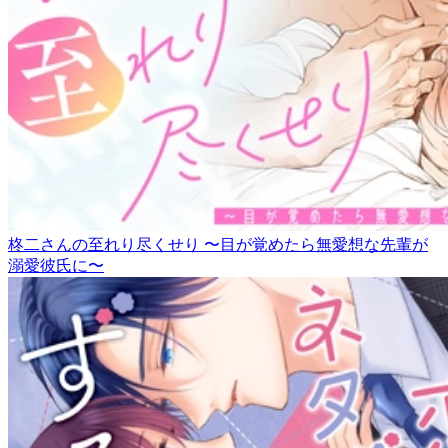
柊二さんの至れり尽くせり 〜目が覚めたら無愛想な先輩が
溺愛彼氏に〜