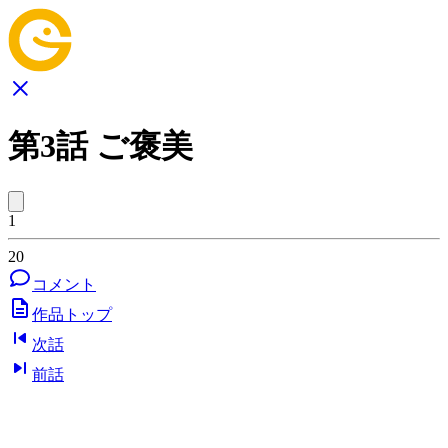
第3話 ご褒美
1
20
コメント
作品トップ
次話
前話