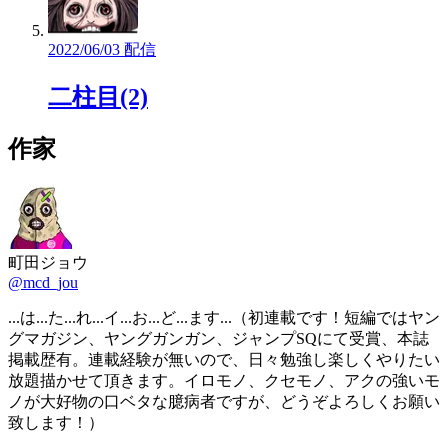
2022/06/03 配信
二柱目(2)
作家
町田ジョウ
@mcd_jou
...は...た...れ...イ...お...ど...ます...（初連載です！短編ではヤン
グマガジン、ヤングガンガン、ジャンプSQにて受賞、本誌
掲載歴有。連載経験が無いので、日々勉強し楽しくやりたい
放題描かせて頂きます。イロモノ、クセモノ、アクの強いモ
ノが大好物の口ベタな臆病者ですが、どうぞよろしくお願い
致します！）