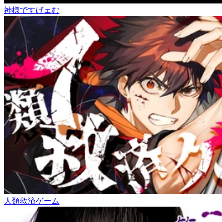
神様ですげェむ
人類救済ゲーム