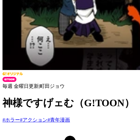
毎週 金曜日更新
|
町田ジョウ
神様ですげェむ（G!TOON）
#
ホラー
#
アクション
#
青年漫画