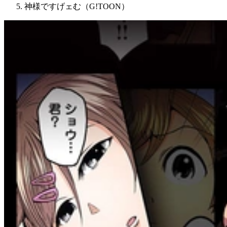
神様ですげェむ（G!TOON）