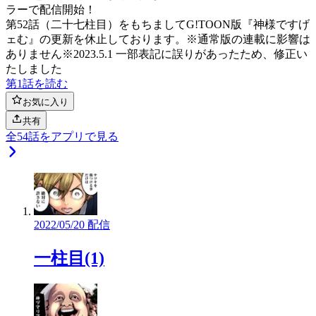
ラーで配信開始！
第52話（二十七柱目）をもちましてG!TOON版『神様ですげ
ェむ』の更新を休止しております。※通常版の連載に影響は
ありません※2023.5.1 一部表記に誤りがあったため、修正い
たしました
第1話を読む
お気に入り
共有
全
54
話をアプリで見る
2022/05/20 配信
一柱目(1)