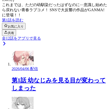
これまでは、ただの幼馴染だったはずなのに⋯意識し始めた
ら戻れない青春ラブコメ！ SNSで大反響の作品がGANMA!
に登場！！
第1話を読む
お気に入り
共有
全
12
話をアプリで見る
2026/04/06 配信
第1話 幼なじみを見る目が変わって
しまった