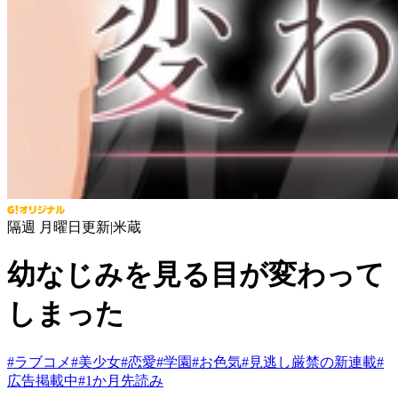
隔週 月曜日更新
|
米蔵
幼なじみを見る目が変わって
しまった
#
ラブコメ
#
美少女
#
恋愛
#
学園
#
お色気
#
見逃し厳禁の新連載
#
広告掲載中
#
1か月先読み