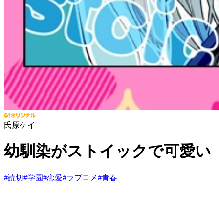
氏原ケイ
幼馴染がストイックで可愛い
#
読切
#
学園
#
恋愛
#
ラブコメ
#
青春