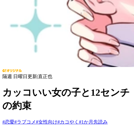
隔週 日曜日更新
|
直正也
カッコいい女の子と12センチ
の約束
#
恋愛
#
ラブコメ
#
女性向け
#
カコやく
#
1か月先読み