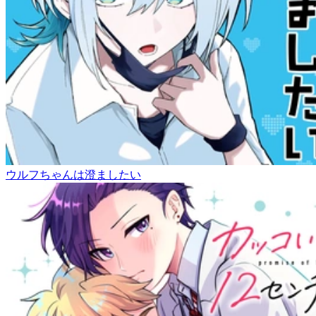
ウルフちゃんは澄ましたい