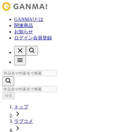
GANMA!とは
関連商品
お知らせ
ログイン
会員登録
検索
トップ
ラブコメ