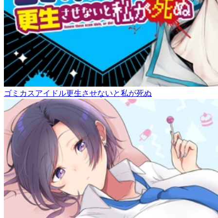
ゴミカスアイドル更生させないと私が死ぬ