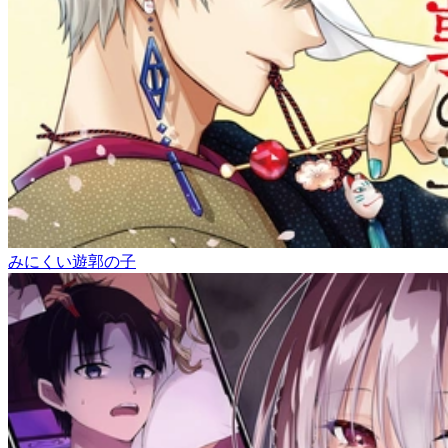
みにくい遊郭の子