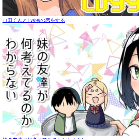
山田くんとLv999の恋をする