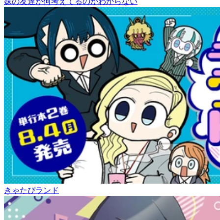
妹の友達が何考えてるのかわからない
きゃたぴランド