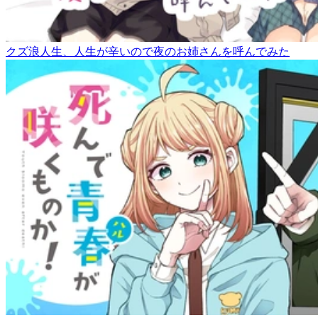
クズ浪人生、人生が辛いので夜のお姉さんを呼んでみた