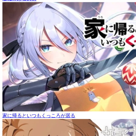
家に帰るといつもくっころが居る