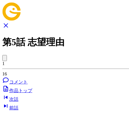
第5話 志望理由
1
16
コメント
作品トップ
次話
前話