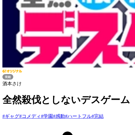
酒本さけ
全然殺伐としないデスゲーム
#
ギャグ
#
コメディ
#
学園
#
感動
#
ハートフル
#
完結