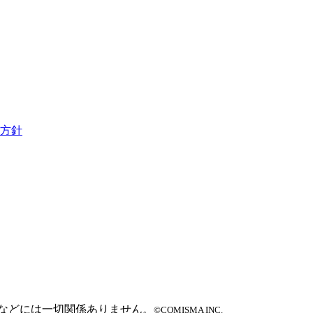
方針
などには一切関係ありません。
©COMISMA INC.